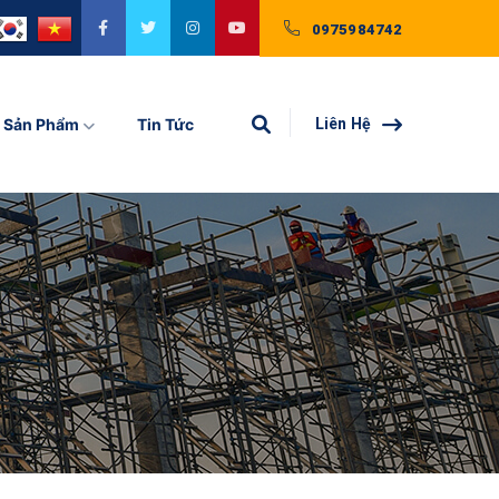
0975984742
Sản Phẩm
Tin Tức
Liên Hệ