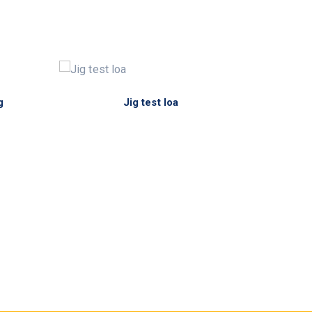
g
Jig test loa