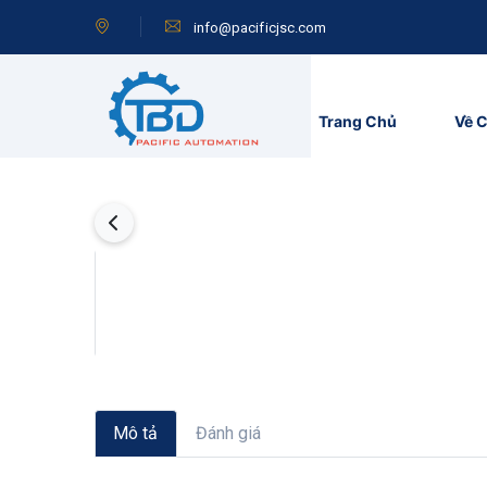
info@pacificjsc.com
Trang Chủ
Về C
Mô tả
Đánh giá