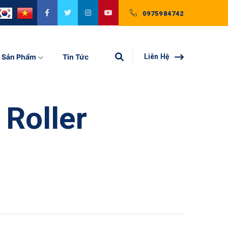
0975984742
Sản Phẩm
Tin Tức
Liên Hệ
 Roller