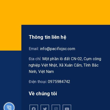
Thông tin liên hệ
Email:
info@pacificjsc.com
Địa chỉ:
Một phần lô đất CN-02, Cụm công
nghiệp Việt Nhật, Xã Xuân Cẩm, Tỉnh Bắc
Ninh, Việt Nam
Điện thoại:
0975984742
Về chúng tôi