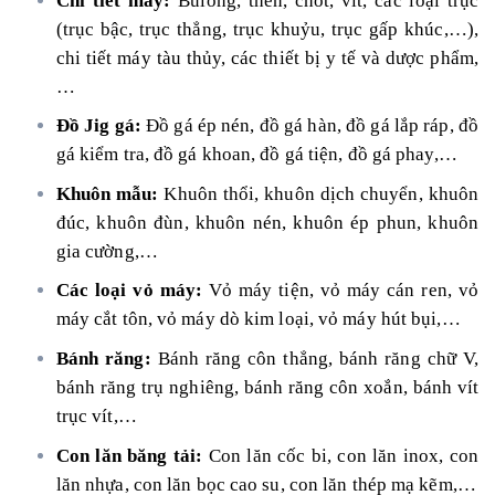
Chi tiết máy:
Bulong, then, chốt, vít, các loại trục
(trục bậc, trục thẳng, trục khuỷu, trục gấp khúc,…),
chi tiết máy tàu thủy, các thiết bị y tế và dược phẩm,
…
Đồ Jig gá
:
Đồ gá ép nén, đồ gá hàn, đồ gá lắp ráp, đồ
gá kiểm tra, đồ gá khoan, đồ gá tiện, đồ gá phay,…
Khuôn mẫu:
Khuôn thổi, khuôn dịch chuyển, khuôn
đúc, khuôn đùn, khuôn nén, khuôn ép phun, khuôn
gia cường,…
Các loại vỏ máy:
Vỏ máy tiện, vỏ máy cán ren, vỏ
máy cắt tôn, vỏ máy dò kim loại, vỏ máy hút bụi,…
Bánh răng:
Bánh răng côn thẳng, bánh răng chữ V,
bánh răng trụ nghiêng, bánh răng côn xoắn, bánh vít
trục vít,…
Con lăn băng tải:
Con lăn cốc bi, con lăn inox, con
lăn nhựa, con lăn bọc cao su, con lăn thép mạ kẽm,…