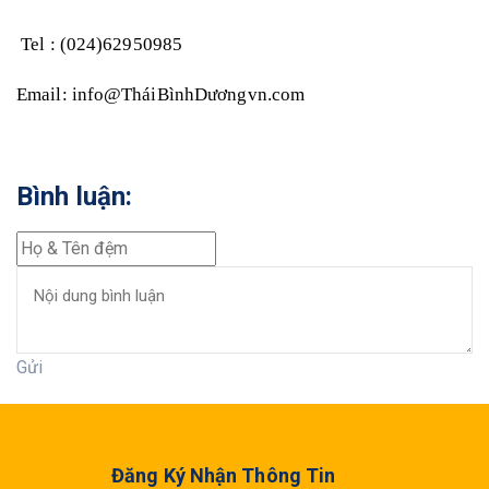
 Tel : (024)62950985
Email: info@TháiBìnhDươngvn.com
Bình luận:
Gửi
Đăng Ký Nhận Thông Tin