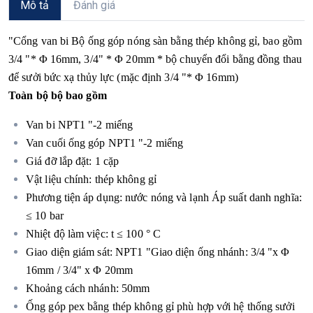
Mô tả
Đánh giá
"Cổng van bi Bộ ống góp nóng sàn bằng thép không gỉ, bao gồm
3/4 "* Φ 16mm, 3/4" * Φ 20mm * bộ chuyển đổi bằng đồng thau
để sưởi bức xạ thủy lực (mặc định 3/4 "* Φ 16mm)
Toàn bộ bộ bao gồm
Van bi NPT1 "-2 miếng
Van cuối ống góp NPT1 "-2 miếng
Giá đỡ lắp đặt: 1 cặp
Vật liệu chính: thép không
gỉ
Phương tiện áp dụng: nước
nóng và lạnh Áp suất danh nghĩa:
≤ 10 bar
Nhiệt độ làm việc: t ≤ 100 ° C
Giao diện giám sát: NPT1 "Giao
diện ống nhánh: 3/4 "x Φ
16mm / 3/4" x Φ 20mm
Khoảng cách nhánh: 50mm
Ống góp pex bằng thép không gỉ phù hợp với hệ thống sưởi