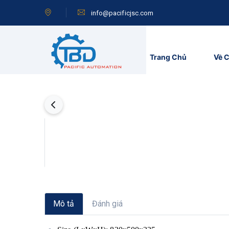
info@pacificjsc.com
Trang Chủ
Về C
Mô tả
Đánh giá