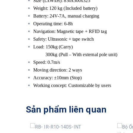
Size (LxWxH): 830x500x325
Weight: 120 kg (Included battery)
Battery: 24V-7A, manual charging
Operating time: 6-8h
Navigation: Magnetic tape + RFID tag
Safety: Ultrasonic + tape switch
Load: 150kg (Carry)
300kg (Pull – With external pole unit)
Speed: 0.7m/s
Moving direction: 2 ways
Accuracy: ±10mm (Stop)
Working concept: Customizable by users
Sản phẩm liên quan