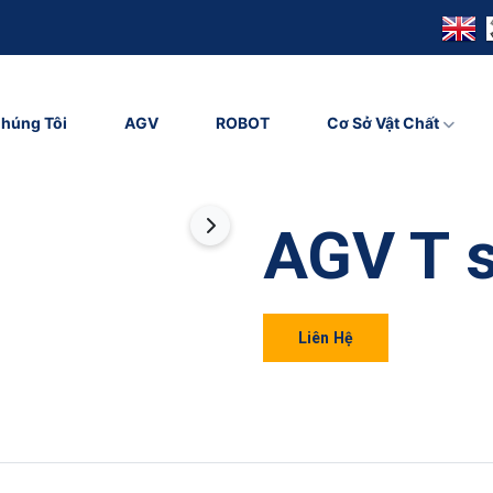
húng Tôi
AGV
ROBOT
Cơ Sở Vật Chất
AGV T s
Liên Hệ