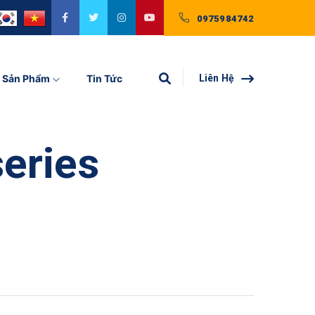
0975984742
Sản Phẩm
Tin Tức
Liên Hệ
eries